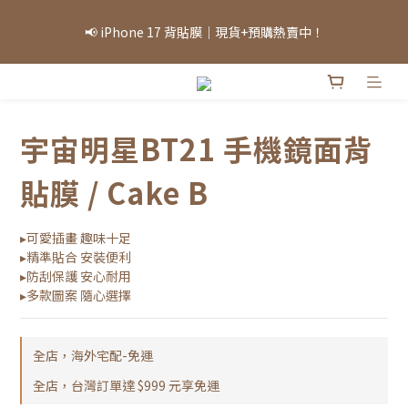
「因部分商品熱銷，部分庫存可能需等候，實際出貨情況將依當日
📢 iPhone 17 背貼膜｜現貨+預購熱賣中！
庫存為準，敬請見諒。」
「因部分商品熱銷，部分庫存可能需等候，實際出貨情況將依當日
庫存為準，敬請見諒。」
宇宙明星BT21 手機鏡面背
貼膜 / Cake B
▸可愛插畫 趣味十足
▸精準貼合 安裝便利
▸防刮保護 安心耐用
▸多款圖案 隨心選擇
全店，海外宅配-免運
全店，台灣訂單達 $999 元享免運