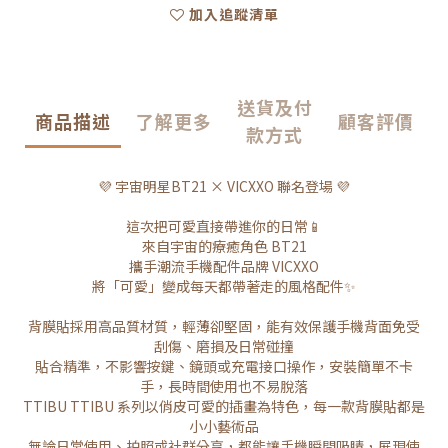
加入追蹤清單
送貨及付
商品描述
了解更多
顧客評價
款方式
💜 宇宙明星BT21 × VICXXO 聯名登場 💜
這次把可愛直接帶進你的日常📱
來自宇宙的療癒角色 BT21
攜手潮流手機配件品牌 VICXXO
將「可愛」變成每天都帶著走的風格配件✨
背膜貼採用高品質材質，輕薄卻堅固，能有效保護手機背面免受
刮傷、磨損及日常碰撞
貼合精準，不影響按鍵、鏡頭或充電接口操作，安裝簡單不卡
手，長時間使用也不易脫落
TTIBU TTIBU 系列以俏皮可愛的插畫為特色，每一款背膜貼都是
小小藝術品
無論日常使用、拍照或社群分享，都能讓手機瞬間吸睛，展現使