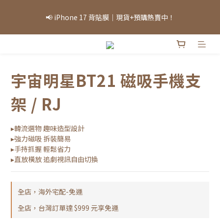
「因部分商品熱銷，部分庫存可能需等候，實際出貨情況將依當日
📢 iPhone 17 背貼膜｜現貨+預購熱賣中！
庫存為準，敬請見諒。」
「因部分商品熱銷，部分庫存可能需等候，實際出貨情況將依當日
庫存為準，敬請見諒。」
宇宙明星BT21 磁吸手機支
架 / RJ
▸韓流選物 趣味造型設計
▸強力磁吸 拆裝簡易
▸手持抓握 輕鬆省力
▸直放橫放 追劇視訊自由切換
全店，海外宅配-免運
全店，台灣訂單達 $999 元享免運