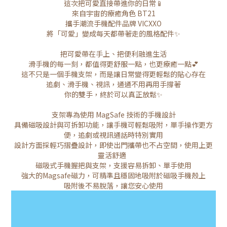
這次把可愛直接帶進你的日常📱
來自宇宙的療癒角色 BT21
攜手潮流手機配件品牌 VICXXO
將「可愛」變成每天都帶著走的風格配件✨
把可愛帶在手上、把便利融進生活
滑手機的每一刻，都值得更舒服一點，也更療癒一點💕
這不只是一個手機支架，而是讓日常變得更輕鬆的貼心存在
追劇、滑手機、視訊，通通不用再用手撐著
你的雙手，終於可以真正放鬆✨
支架專為使用 MagSafe 技術的手機設計
具備磁吸設計與可拆卸功能，讓手機可輕鬆吸附，單手操作更方
便，追劇或視訊通話時特別實用
設計方面採輕巧摺疊設計，即使出門攜帶也不占空間，使用上更
靈活舒適
磁吸式手機握把與支架，支援容易拆卸、單手使用
強大的Magsafe磁力，可精準且穩固地吸附於磁吸手機殼上
吸附後不易脫落，讓您安心使用