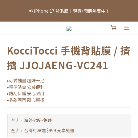
「因部分商品熱銷，部分庫存可能需等候，實際出貨情況將依當日
📢 iPhone 17 背貼膜｜現貨+預購熱賣中！
庫存為準，敬請見諒。」
「因部分商品熱銷，部分庫存可能需等候，實際出貨情況將依當日
庫存為準，敬請見諒。」
KocciTocci 手機背貼膜 / 擠
擠 JJOJAENG-VC241
▸可愛插畫 趣味十足
▸精準貼合 安裝便利
▸防刮保護 安心耐用
▸多款圖案 隨心選擇
全店，海外宅配-免運
全店，台灣訂單達 $999 元享免運