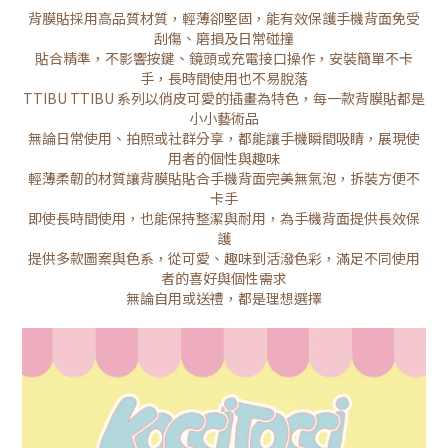
背膜貼採用高品質材質，輕薄卻堅固，能有效保護手機背面免受
刮傷、磨損及日常碰撞
貼合精準，不影響按鍵、鏡頭或充電接口操作，安裝簡單不卡
手，長時間使用也不易脫落
TTIBU TTIBU 系列以俏皮可愛的插畫為特色，每一款背膜貼都是
小小藝術品
無論日常使用、拍照或社群分享，都能讓手機瞬間吸睛，展現使
用者的個性與趣味
輕薄柔韌的材質讓背膜貼貼合手機背面完美無氣泡，拆裝方便不
卡手
即使長時間使用，也能保持整潔與耐用，為手機背面提供長效保
護
提供多款圖案與色系，從可愛、趣味到活潑色彩，滿足不同使用
者的喜好與個性需求
無論自用或送禮，都是理想選擇