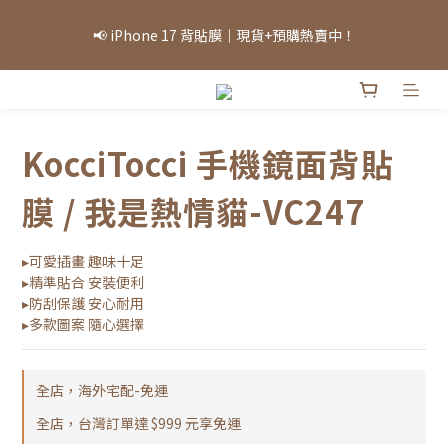
「因部分商品熱銷，部分庫存可能需等候，實際出貨情況將依當日
📢 iPhone 17 背貼膜｜現貨+預購熱賣中！
庫存為準，敬請見諒。」
「因部分商品熱銷，部分庫存可能需等候，實際出貨情況將依當日
庫存為準，敬請見諒。」
KocciTocci 手機鏡面背貼
膜 / 我是熱情貓-VC247
▸可愛插畫 趣味十足
▸精準貼合 安裝便利
▸防刮保護 安心耐用
▸多款圖案 隨心選擇
全店，海外宅配-免運
全店，台灣訂單達 $999 元享免運