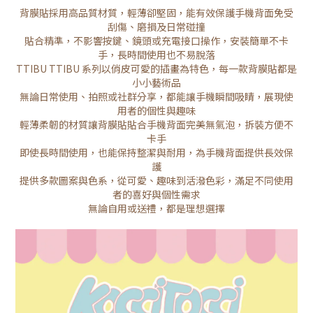
背膜貼採用高品質材質，輕薄卻堅固，能有效保護手機背面免受
刮傷、磨損及日常碰撞
貼合精準，不影響按鍵、鏡頭或充電接口操作，安裝簡單不卡
手，長時間使用也不易脫落
TTIBU TTIBU 系列以俏皮可愛的插畫為特色，每一款背膜貼都是
小小藝術品
無論日常使用、拍照或社群分享，都能讓手機瞬間吸睛，展現使
用者的個性與趣味
輕薄柔韌的材質讓背膜貼貼合手機背面完美無氣泡，拆裝方便不
卡手
即使長時間使用，也能保持整潔與耐用，為手機背面提供長效保
護
提供多款圖案與色系，從可愛、趣味到活潑色彩，滿足不同使用
者的喜好與個性需求
無論自用或送禮，都是理想選擇