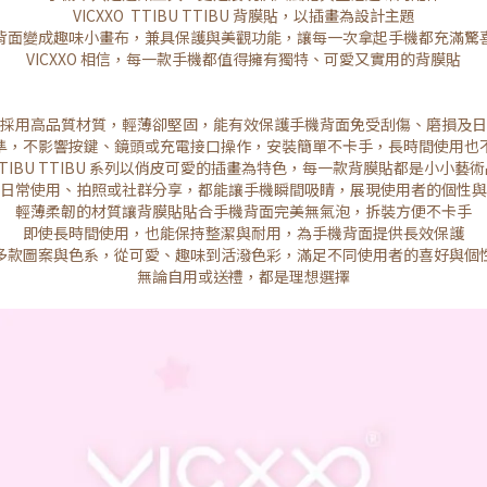
VICXXO TTIBU TTIBU 背膜貼，以插畫為設計主題
背面變成趣味小畫布，兼具保護與美觀功能，讓每一次拿起手機都充滿驚
VICXXO 相信，每一款手機都值得擁有獨特、可愛又實用的背膜貼
採用高品質材質，輕薄卻堅固，能有效保護手機背面免受刮傷、磨損及日
準，不影響按鍵、鏡頭或充電接口操作，安裝簡單不卡手，長時間使用也
TTIBU TTIBU 系列以俏皮可愛的插畫為特色，每一款背膜貼都是小小藝術
日常使用、拍照或社群分享，都能讓手機瞬間吸睛，展現使用者的個性與
輕薄柔韌的材質讓背膜貼貼合手機背面完美無氣泡，拆裝方便不卡手
即使長時間使用，也能保持整潔與耐用，為手機背面提供長效保護
多款圖案與色系，從可愛、趣味到活潑色彩，滿足不同使用者的喜好與個
無論自用或送禮，都是理想選擇