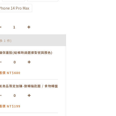
Phone 14 Pro Max
多 1 件)
購保護殼(結帳時請選擇型號與顏色)
惠價 NT$680
氣商品限定加購-旋轉鑰匙圈 / 食物轉盤
惠價 NT$199