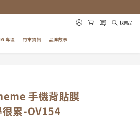
見諒。」
見諒。」
找商品
NG 專區
門市資訊
品牌故事
立即購買
 meme 手機背貼膜
得很累-OV154