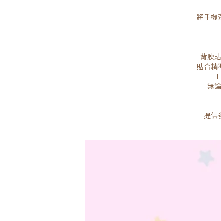
將手機
背膜貼
貼合精
無論
提供