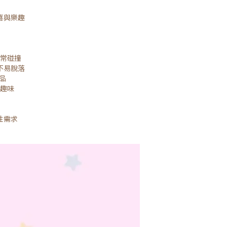
喜與樂趣
常碰撞
不易脫落
品
趣味
性需求