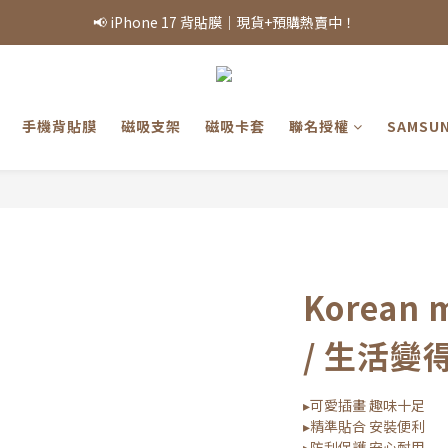
商品熱銷，部分庫存可能需等候，實際出貨情況將依當日庫存為準，敬請
📢 iPhone 17 背貼膜｜現貨+預購熱賣中！
商品熱銷，部分庫存可能需等候，實際出貨情況將依當日庫存為準，敬請
手機背貼膜
磁吸支架
磁吸卡套
聯名授權
SAMSU
Korean
/ 生活變
▸可愛插畫 趣味十足
▸精準貼合 安裝便利
▸防刮保護 安心耐用