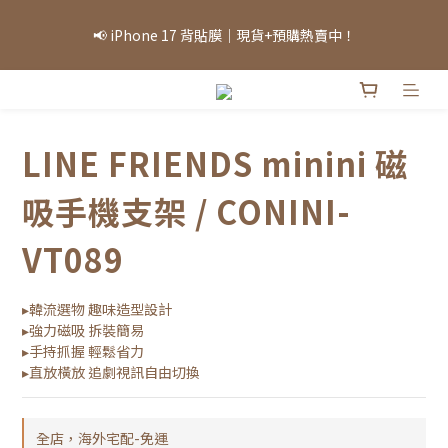
「因部分商品熱銷，部分庫存可能需等候，實際出貨情況將依當日
📢 iPhone 17 背貼膜｜現貨+預購熱賣中！
庫存為準，敬請見諒。」
「因部分商品熱銷，部分庫存可能需等候，實際出貨情況將依當日
庫存為準，敬請見諒。」
LINE FRIENDS minini 磁
吸手機支架 / CONINI-
VT089
▸韓流選物 趣味造型設計
▸強力磁吸 拆裝簡易
▸手持抓握 輕鬆省力
▸直放橫放 追劇視訊自由切換
全店，海外宅配-免運