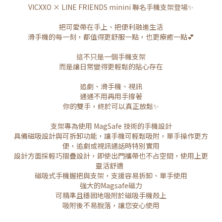
VICXXO × LINE FRIENDS minini 聯名手機支架登場✨
把可愛帶在手上、把便利融進生活
滑手機的每一刻，都值得更舒服一點，也更療癒一點💕
這不只是一個手機支架
而是讓日常變得更輕鬆的貼心存在
追劇、滑手機、視訊
通通不用再用手撐著
你的雙手，終於可以真正放鬆✨
支架專為使用 MagSafe 技術的手機設計
具備磁吸設計與可拆卸功能，讓手機可輕鬆吸附，單手操作更方
便，追劇或視訊通話時特別實用
設計方面採輕巧摺疊設計，即使出門攜帶也不占空間，使用上更
靈活舒適
磁吸式手機握把與支架，支援容易拆卸、單手使用
強大的Magsafe磁力
可精準且穩固地吸附於磁吸手機殼上
吸附後不易脫落，讓您安心使用