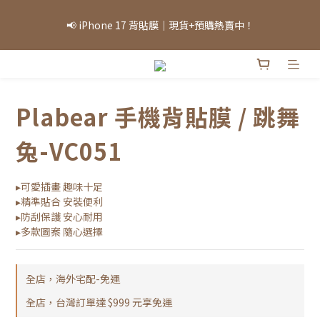
「因部分商品熱銷，部分庫存可能需等候，實際出貨情況將依當日
📢 iPhone 17 背貼膜｜現貨+預購熱賣中！
庫存為準，敬請見諒。」
「因部分商品熱銷，部分庫存可能需等候，實際出貨情況將依當日
庫存為準，敬請見諒。」
Plabear 手機背貼膜 / 跳舞
兔-VC051
▸可愛插畫 趣味十足
▸精準貼合 安裝便利
▸防刮保護 安心耐用
▸多款圖案 隨心選擇
全店，海外宅配-免運
全店，台灣訂單達 $999 元享免運