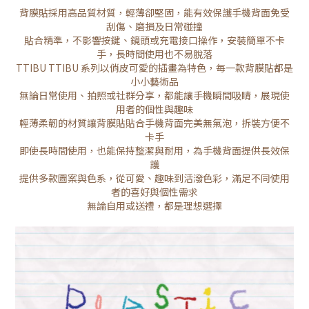
背膜貼採用高品質材質，輕薄卻堅固，能有效保護手機背面免受
刮傷、磨損及日常碰撞
貼合精準，不影響按鍵、鏡頭或充電接口操作，安裝簡單不卡
手，長時間使用也不易脫落
TTIBU TTIBU 系列以俏皮可愛的插畫為特色，每一款背膜貼都是
小小藝術品
無論日常使用、拍照或社群分享，都能讓手機瞬間吸睛，展現使
用者的個性與趣味
輕薄柔韌的材質讓背膜貼貼合手機背面完美無氣泡，拆裝方便不
卡手
即使長時間使用，也能保持整潔與耐用，為手機背面提供長效保
護
提供多款圖案與色系，從可愛、趣味到活潑色彩，滿足不同使用
者的喜好與個性需求
無論自用或送禮，都是理想選擇