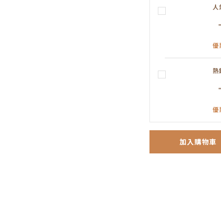
人
優
熱
優
加入購物車