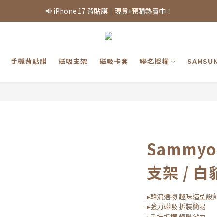
商品熱銷，部分庫存可能需等候，實際出貨情況將依當日庫存為準，敬請
📢 iPhone 17 背貼膜｜現貨+預購熱賣中！
商品熱銷，部分庫存可能需等候，實際出貨情況將依當日庫存為準，敬請
手機背貼膜
磁吸支架
磁吸卡套
聯名授權
SAMSU
Sammyo
支架 / 白
▸韓流選物 趣味造型設
▸強力磁吸 拆裝簡易
▸手持抓握 輕鬆省力