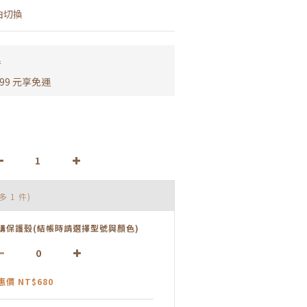
由切換
運
99 元享免運
多 1 件)
購保護殼(結帳時請選擇型號與顏色)
惠價 NT$680