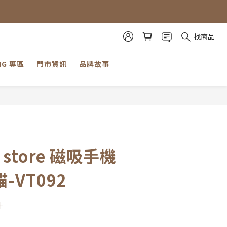
見諒。」
見諒。」
找商品
NG 專區
門市資訊
品牌故事
立即購買
 store 磁吸手機
貓-VT092
計