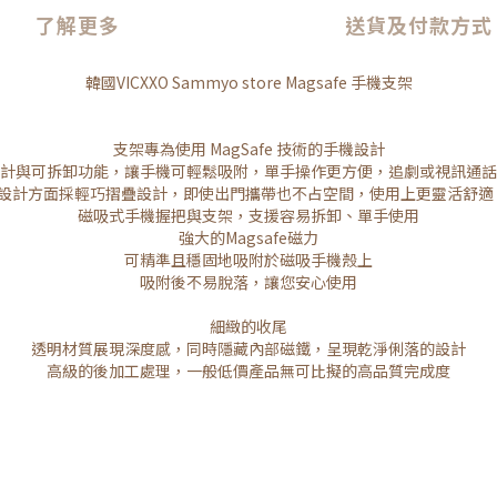
了解更多
送貨及付款方式
韓國VICXXO Sammyo store Magsafe 手機支架
支架專為使用 MagSafe 技術的手機設計
計與可拆卸功能，讓手機可輕鬆吸附，單手操作更方便，追劇或視訊通話
設計方面採輕巧摺疊設計，即使出門攜帶也不占空間，使用上更靈活舒
磁吸式手機握把與支架，支援容易拆卸、單手使用
強大的Magsafe磁力
可精準且穩固地吸附於磁吸手機殼上
吸附後不易脫落，讓您安心使用
細緻的收尾
透明材質展現深度感，同時隱藏內部磁鐵，呈現乾淨俐落的設計
高級的後加工處理，一般低價產品無可比擬的高品質完成度