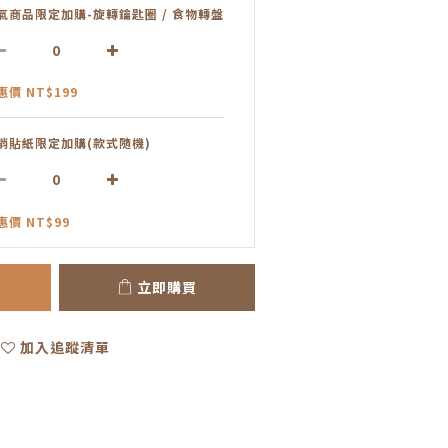
氣商品限定加購-旋轉鑰匙圈 / 食物轉盤
惠價 NT$199
銷貼紙限定加購(款式隨機)
惠價 NT$99
立即購買
加入追蹤清單