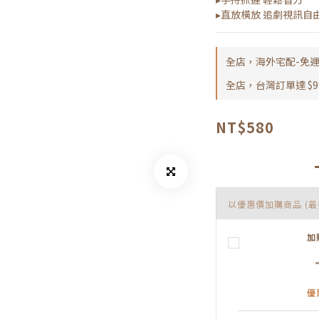
▸直放橫放 追劇視訊自
全店，海外宅配-免
全店，台灣訂單達 $9
NT$580
以優惠價加購商品
(最
加
優