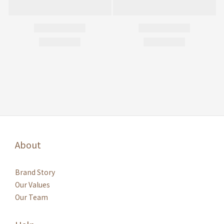
About
Brand Story
Our Values
Our Team