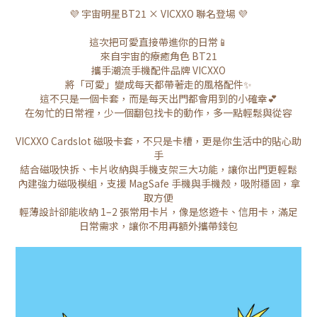
💜 宇宙明星BT21 × VICXXO 聯名登場 💜
這次把可愛直接帶進你的日常📱
來自宇宙的療癒角色 BT21
攜手潮流手機配件品牌 VICXXO
將「可愛」變成每天都帶著走的風格配件✨
這不只是一個卡套，而是每天出門都會用到的小確幸💕
在匆忙的日常裡，少一個翻包找卡的動作，多一點輕鬆與從容
VICXXO Cardslot 磁吸卡套，不只是卡槽，更是你生活中的貼心助
手
結合磁吸快拆、卡片收納與手機支架三大功能，讓你出門更輕鬆
內建強力磁吸模組，支援 MagSafe 手機與手機殼，吸附穩固，拿
取方便
輕薄設計卻能收納 1–2 張常用卡片，像是悠遊卡、信用卡，滿足
日常需求，讓你不用再額外攜帶錢包