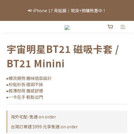
「因部分商品熱銷，部分庫存可能需等候，實際出貨情況將依當日
📢 iPhone 17 背貼膜｜現貨+預購熱賣中！
庫存為準，敬請見諒。」
「因部分商品熱銷，部分庫存可能需等候，實際出貨情況將依當日
庫存為準，敬請見諒。」
宇宙明星BT21 磁吸卡套 /
BT21 Minini
▸韓流選物 趣味造型設計
▸秒貼秒拆 穩固不掉
▸輕薄耐用 握感舒適
▸一卡在手 輕鬆出門
海外宅配-免運 on order
台灣訂單達 $999 元享免運 on order