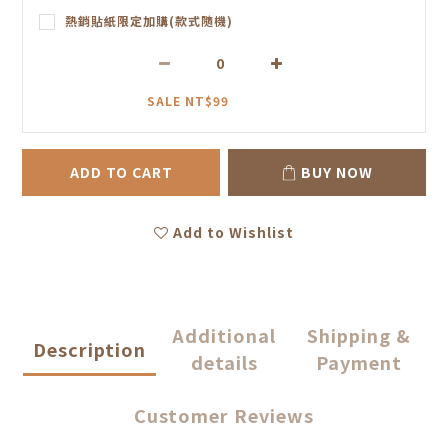
熱銷貼紙限定加購(款式隨機)
SALE NT$99
ADD TO CART
BUY NOW
Add to Wishlist
Additional
Shipping &
Description
details
Payment
Customer Reviews