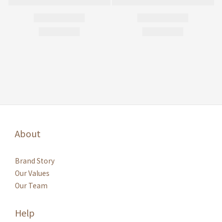
About
Brand Story
Our Values
Our Team
Help