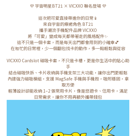
💜 宇宙明星BT21 × VICXXO 聯名登場 💜
這次把可愛直接帶進你的日常📱
來自宇宙的療癒角色 BT21
攜手潮流手機配件品牌 VICXXO
將「可愛」變成每天都帶著走的風格配件✨
這不只是一個卡套，而是每天出門都會用到的小確幸💕
在匆忙的日常裡，少一個翻包找卡的動作，多一點輕鬆與從容
VICXXO Cardslot 磁吸卡套，不只是卡槽，更是你生活中的貼心助
手
結合磁吸快拆、卡片收納與手機支架三大功能，讓你出門更輕鬆
內建強力磁吸模組，支援 MagSafe 手機與手機殼，吸附穩固，拿
取方便
輕薄設計卻能收納 1–2 張常用卡片，像是悠遊卡、信用卡，滿足
日常需求，讓你不用再額外攜帶錢包