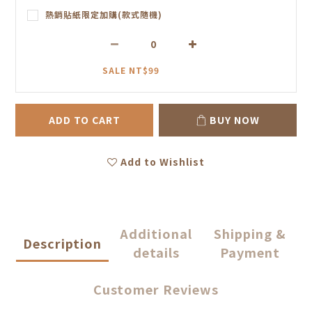
熱銷貼紙限定加購(款式隨機)
SALE NT$99
ADD TO CART
BUY NOW
Add to Wishlist
Additional
Shipping &
Description
details
Payment
Customer Reviews