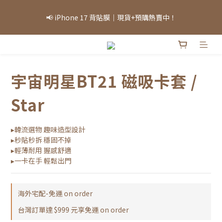
「因部分商品熱銷，部分庫存可能需等候，實際出貨情況將依當日
📢 iPhone 17 背貼膜｜現貨+預購熱賣中！
庫存為準，敬請見諒。」
「因部分商品熱銷，部分庫存可能需等候，實際出貨情況將依當日
庫存為準，敬請見諒。」
宇宙明星BT21 磁吸卡套 /
Star
▸韓流選物 趣味造型設計
▸秒貼秒拆 穩固不掉
▸輕薄耐用 握感舒適
▸一卡在手 輕鬆出門
海外宅配-免運 on order
台灣訂單達 $999 元享免運 on order