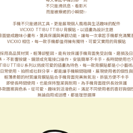
不只是滑訊息、看影片
而是被療癒的小瞬間✨
手機不只是通訊工具，更是展現個人風格與生活趣味的配件
VICXXO TTIBU TTIBU 背膜貼，以插畫為設計主題
背面變成趣味小畫布，兼具保護與美觀功能，讓每一次拿起手機都充滿驚
VICXXO 相信，每一款手機都值得擁有獨特、可愛又實用的背膜貼
採用高品質材質，輕薄卻堅固，能有效保護手機背面免受刮傷、磨損及日
準，不影響按鍵、鏡頭或充電接口操作，安裝簡單不卡手，長時間使用也
TTIBU TTIBU 系列以俏皮可愛的插畫為特色，每一款背膜貼都是小小藝術
日常使用、拍照或社群分享，都能讓手機瞬間吸睛，展現使用者的個性與
輕薄柔韌的材質讓背膜貼貼合手機背面完美無氣泡，拆裝方便不卡手
即使長時間使用，也能保持整潔與耐用，為手機背面提供長效保護
多款圖案與色系，從可愛、趣味到活潑色彩，滿足不同使用者的喜好與個
無論自用或送禮，都是理想選擇