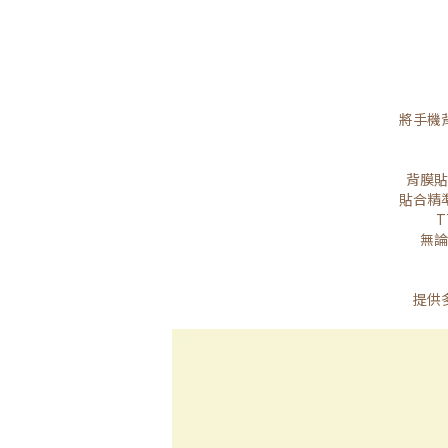
將手機
背膜貼
貼合精
無論
提供