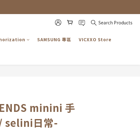
見諒。」
見諒。」
Search Products
horization
SAMSUNG 專區
VICXXO Store
BUY NOW
IENDS minini 手
selini日常-