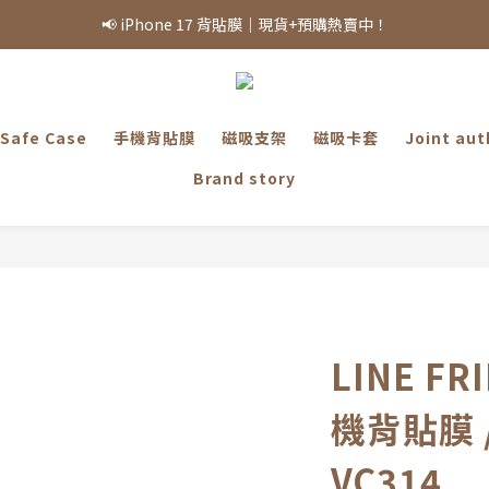
商品熱銷，部分庫存可能需等候，實際出貨情況將依當日庫存為準，敬請
📢 iPhone 17 背貼膜｜現貨+預購熱賣中！
商品熱銷，部分庫存可能需等候，實際出貨情況將依當日庫存為準，敬請
gSafe Case
手機背貼膜
磁吸支架
磁吸卡套
Joint aut
Brand story
LINE FR
機背貼膜 / 
VC314