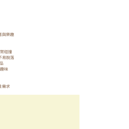
喜與樂趣
常碰撞
不易脫落
品
趣味
性需求