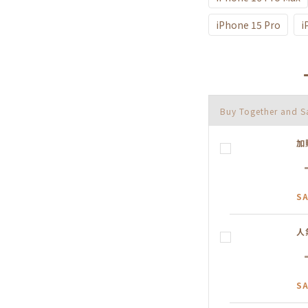
iPhone 15 Pro
i
Buy Together and 
加
SA
人
SA