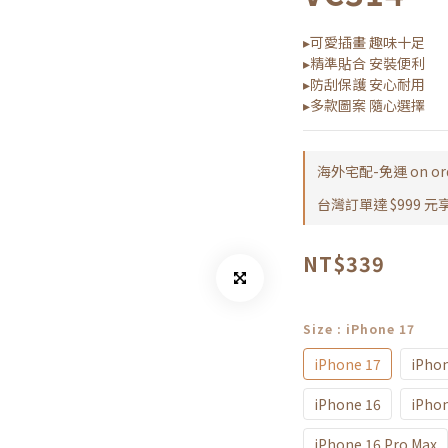
▸可愛插畫 趣味十足
▸精準貼合 安裝便利
▸防刮保護 安心耐用
▸多款圖案 隨心選擇
海外宅配-免運 on or
台灣訂單達 $999 元享免
NT$339
Size
: iPhone 17
iPhone 17
iPhon
iPhone 16
iPhon
iPhone 16 Pro Max