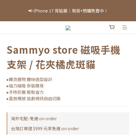
「因部分商品熱銷，部分庫存可能需等候，實際出貨情況將依當日
📢 iPhone 17 背貼膜｜現貨+預購熱賣中！
庫存為準，敬請見諒。」
「因部分商品熱銷，部分庫存可能需等候，實際出貨情況將依當日
庫存為準，敬請見諒。」
Sammyo store 磁吸手機
支架 / 花夾橘虎斑貓
▸韓流選物 趣味造型設計
▸強力磁吸 拆裝簡易
▸手持抓握 輕鬆省力
▸直放橫放 追劇視訊自由切換
海外宅配-免運 on order
台灣訂單達 $999 元享免運 on order