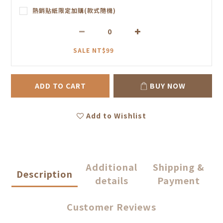
熱銷貼紙限定加購(款式隨機)
SALE NT$99
ADD TO CART
BUY NOW
Add to Wishlist
Additional
Shipping &
Description
details
Payment
Customer Reviews