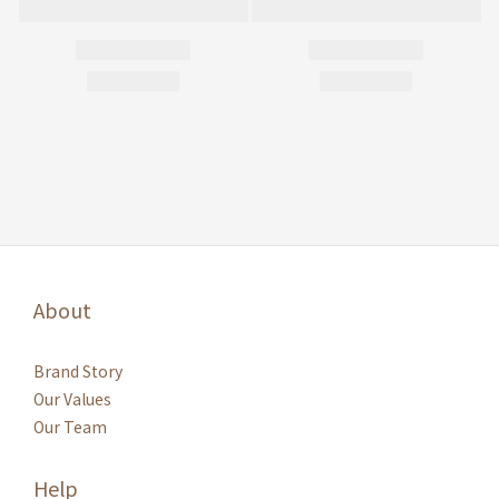
About
Brand Story
Our Values
Our Team
Help