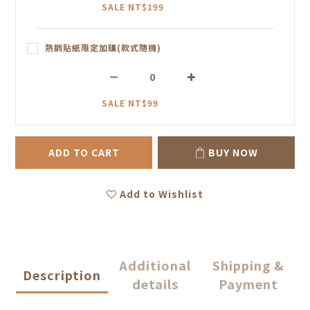
SALE NT$199
熱銷貼紙限定加購(款式隨機)
SALE NT$99
ADD TO CART
BUY NOW
Add to Wishlist
Additional
Shipping &
Description
details
Payment