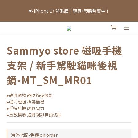
「因部分商品熱銷，部分庫存可能需等候，實際出貨情況將依當日
📢 iPhone 17 背貼膜｜現貨+預購熱賣中！
庫存為準，敬請見諒。」
「因部分商品熱銷，部分庫存可能需等候，實際出貨情況將依當日
庫存為準，敬請見諒。」
Sammyo store 磁吸手機
支架 / 新手駕駛貓咪後視
鏡-MT_SM_MR01
▸韓流選物 趣味造型設計
▸強力磁吸 拆裝簡易
▸手持抓握 輕鬆省力
▸直放橫放 追劇視訊自由切換
海外宅配-免運 on order