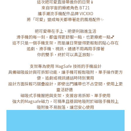
這次把可愛直接帶進你的日常📱
來自宇宙的療癒角色 BT21
攜手潮流手機配件品牌 VICXXO
將「可愛」變成每天都帶著走的風格配件✨
把可愛帶在手上、把便利融進生活
滑手機的每一刻，都值得更舒服一點，也更療癒一點💕
這不只是一個手機支架，而是讓日常變得更輕鬆的貼心存在
追劇、滑手機、視訊，通通不用再用手撐著
你的雙手，終於可以真正放鬆✨
支架專為使用 MagSafe 技術的手機設計
具備磁吸設計與可拆卸功能，讓手機可輕鬆吸附，單手操作更方
便，追劇或視訊通話時特別實用
設計方面採輕巧摺疊設計，即使出門攜帶也不占空間，使用上更
靈活舒適
磁吸式手機握把與支架，支援容易拆卸、單手使用
強大的Magsafe磁力，可精準且穩固地吸附於磁吸手機殼上
吸附後不易脫落，讓您安心使用