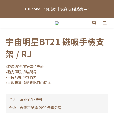
「因部分商品熱銷，部分庫存可能需等候，實際出貨情況將依當日
📢 iPhone 17 背貼膜｜現貨+預購熱賣中！
庫存為準，敬請見諒。」
「因部分商品熱銷，部分庫存可能需等候，實際出貨情況將依當日
庫存為準，敬請見諒。」
宇宙明星BT21 磁吸手機支
架 / RJ
▸韓流選物 趣味造型設計
▸強力磁吸 拆裝簡易
▸手持抓握 輕鬆省力
▸直放橫放 追劇視訊自由切換
全店，海外宅配-免運
全店，台灣訂單達 $999 元享免運