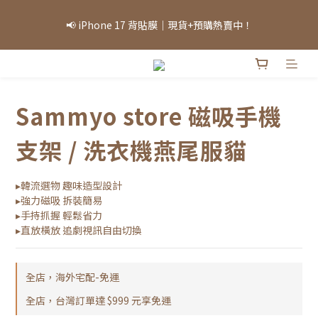
「因部分商品熱銷，部分庫存可能需等候，實際出貨情況將依當日
📢 iPhone 17 背貼膜｜現貨+預購熱賣中！
庫存為準，敬請見諒。」
「因部分商品熱銷，部分庫存可能需等候，實際出貨情況將依當日
庫存為準，敬請見諒。」
Sammyo store 磁吸手機
支架 / 洗衣機燕尾服貓
▸韓流選物 趣味造型設計
▸強力磁吸 拆裝簡易
▸手持抓握 輕鬆省力
▸直放橫放 追劇視訊自由切換
全店，海外宅配-免運
全店，台灣訂單達 $999 元享免運