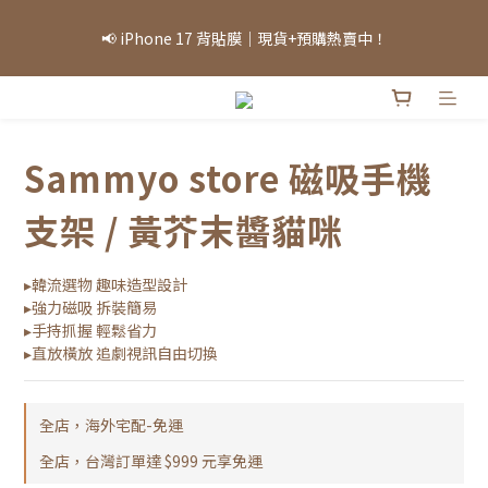
「因部分商品熱銷，部分庫存可能需等候，實際出貨情況將依當日
📢 iPhone 17 背貼膜｜現貨+預購熱賣中！
庫存為準，敬請見諒。」
「因部分商品熱銷，部分庫存可能需等候，實際出貨情況將依當日
庫存為準，敬請見諒。」
Sammyo store 磁吸手機
支架 / 黃芥末醬貓咪
▸韓流選物 趣味造型設計
▸強力磁吸 拆裝簡易
▸手持抓握 輕鬆省力
▸直放橫放 追劇視訊自由切換
全店，海外宅配-免運
全店，台灣訂單達 $999 元享免運