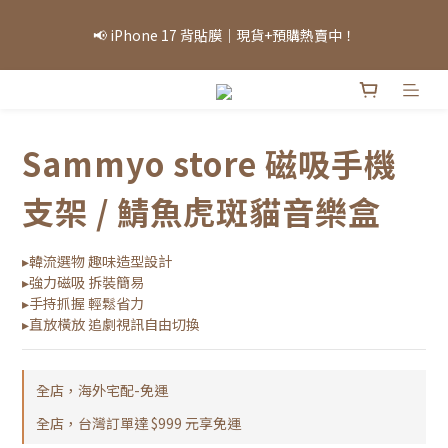
「因部分商品熱銷，部分庫存可能需等候，實際出貨情況將依當日
📢 iPhone 17 背貼膜｜現貨+預購熱賣中！
庫存為準，敬請見諒。」
「因部分商品熱銷，部分庫存可能需等候，實際出貨情況將依當日
庫存為準，敬請見諒。」
Sammyo store 磁吸手機
支架 / 鯖魚虎斑貓音樂盒
▸韓流選物 趣味造型設計
▸強力磁吸 拆裝簡易
▸手持抓握 輕鬆省力
▸直放橫放 追劇視訊自由切換
全店，海外宅配-免運
全店，台灣訂單達 $999 元享免運