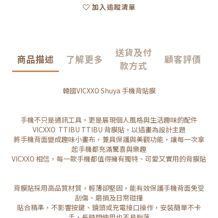
加入追蹤清單
送貨及付
商品描述
了解更多
顧客評價
款方式
韓國VICXXO Shuya 手機背貼膜
手機不只是通訊工具，更是展現個人風格與生活趣味的配件
VICXXO TTIBU TTIBU 背膜貼，以插畫為設計主題
將手機背面變成趣味小畫布，兼具保護與美觀功能，讓每一次拿
起手機都充滿驚喜與樂趣
VICXXO 相信，每一款手機都值得擁有獨特、可愛又實用的背膜貼
背膜貼採用高品質材質，輕薄卻堅固，能有效保護手機背面免受
刮傷、磨損及日常碰撞
貼合精準，不影響按鍵、鏡頭或充電接口操作，安裝簡單不卡
手，長時間使用也不易脫落