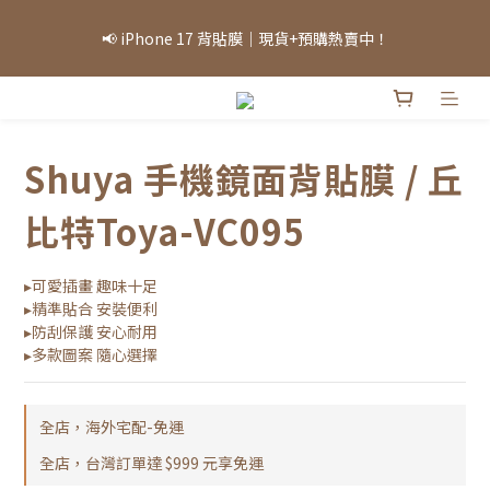
「因部分商品熱銷，部分庫存可能需等候，實際出貨情況將依當日
📢 iPhone 17 背貼膜｜現貨+預購熱賣中！
庫存為準，敬請見諒。」
「因部分商品熱銷，部分庫存可能需等候，實際出貨情況將依當日
庫存為準，敬請見諒。」
Shuya 手機鏡面背貼膜 / 丘
比特Toya-VC095
▸可愛插畫 趣味十足
▸精準貼合 安裝便利
▸防刮保護 安心耐用
▸多款圖案 隨心選擇
全店，海外宅配-免運
全店，台灣訂單達 $999 元享免運