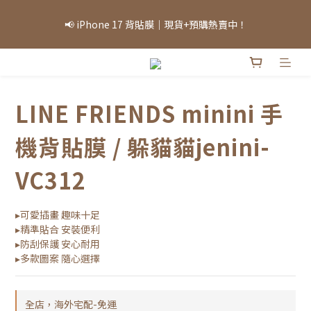
「因部分商品熱銷，部分庫存可能需等候，實際出貨情況將依當日
📢 iPhone 17 背貼膜｜現貨+預購熱賣中！
庫存為準，敬請見諒。」
「因部分商品熱銷，部分庫存可能需等候，實際出貨情況將依當日
庫存為準，敬請見諒。」
LINE FRIENDS minini 手
機背貼膜 / 躲貓貓jenini-
VC312
▸可愛插畫 趣味十足
▸精準貼合 安裝便利
▸防刮保護 安心耐用
▸多款圖案 隨心選擇
全店，海外宅配-免運